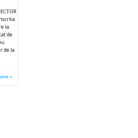
NSPECTOR
nscrita
e la
tat de
eu
r de la
more