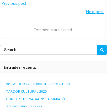
Navegació
Previous post
Navegació
Next post
d'entrades
d'entrades
Comments are closed
Search
for:
Entrades recents
5è TARDOR CULTURAL al Centre Cultural
TARDOR CULTURAL 2025
CONCERT DE NADAL de LA MARATÓ
BRUNO ORO – AI AI AI