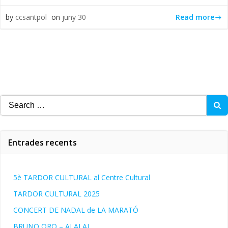
Read more
by
ccsantpol
on
juny 30
Search
for:
Entrades recents
5è TARDOR CULTURAL al Centre Cultural
TARDOR CULTURAL 2025
CONCERT DE NADAL de LA MARATÓ
BRUNO ORO – AI AI AI