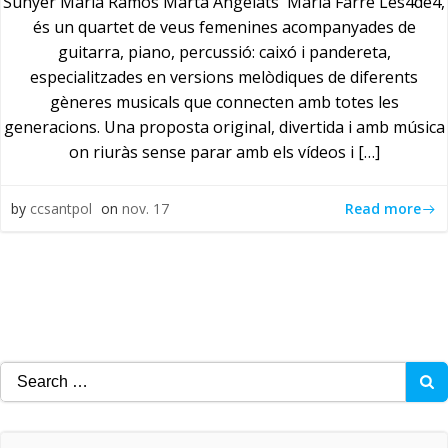
Sunyer Maria Ramos Marta Angelats Maria Farré Les4de4,
és un quartet de veus femenines acompanyades de
guitarra, piano, percussió: caixó i pandereta,
especialitzades en versions melòdiques de diferents
gèneres musicals que connecten amb totes les
generacions. Una proposta original, divertida i amb música
on riuràs sense parar amb els vídeos i […]
Read more
by
ccsantpol
on
nov. 17
Search
for: