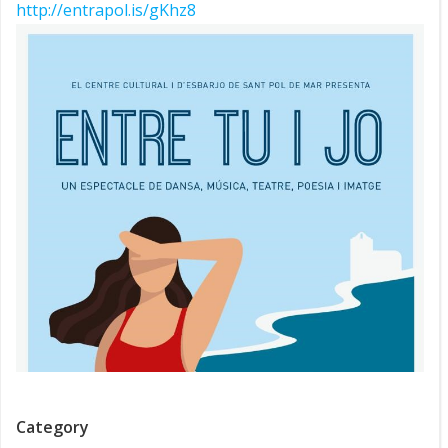
http://entrapol.is/gKhz8
Category