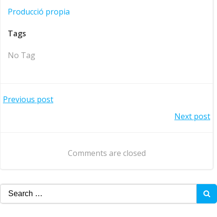
Producció propia
Tags
No Tag
Navegació
Previous post
Navegació
Next post
d'entrades
d'entrades
Comments are closed
Search
for: