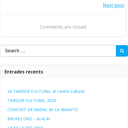
Navegació
Next post
d'entrades
d'entrades
Comments are closed
Search
for:
Entrades recents
5è TARDOR CULTURAL al Centre Cultural
TARDOR CULTURAL 2025
CONCERT DE NADAL de LA MARATÓ
BRUNO ORO – AI AI AI
LA FILLA DEL MAR