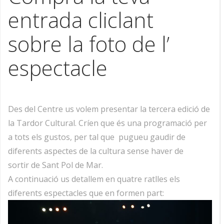
entrada cliclant
sobre la foto de l’
espectacle
Des del Centre us volem presentar la tercera edició de
la Tardor Cultural. Críen que és una programació per
a tots els gustos, per tal que pugueu gaudir de
diferents aspectes de la cultura sense haver de
sortir de Sant Pol de Mar.
A continuació us detallem en quatre ratlles els
diferents espectacles que en formen part: