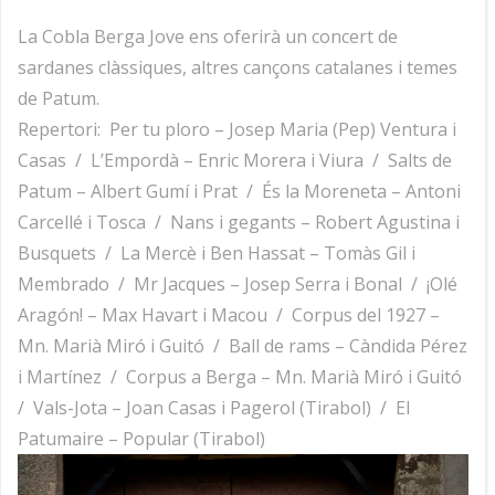
La Cobla Berga Jove ens oferirà un concert de
sardanes clàssiques, altres cançons catalanes i temes
de Patum.
Repertori: Per tu ploro – Josep Maria (Pep) Ventura i
Casas / L’Empordà – Enric Morera i Viura / Salts de
Patum – Albert Gumí i Prat / És la Moreneta – Antoni
Carcellé i Tosca / Nans i gegants – Robert Agustina i
Busquets / La Mercè i Ben Hassat – Tomàs Gil i
Membrado / Mr Jacques – Josep Serra i Bonal / ¡Olé
Aragón! – Max Havart i Macou / Corpus del 1927 –
Mn. Marià Miró i Guitó / Ball de rams – Càndida Pérez
i Martínez / Corpus a Berga – Mn. Marià Miró i Guitó
/ Vals-Jota – Joan Casas i Pagerol (Tirabol) / El
Patumaire – Popular (Tirabol)