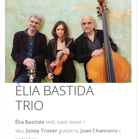
ÈLIA BASTIDA
TRIO
Èlia Bastida
violí, saxo tenor i
veu,
Josep Traver
guitarra,
Joan Chamorro
c